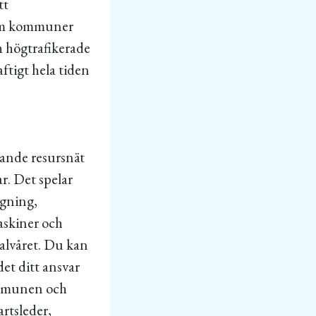
tt
som kommuner
h högtrafikerade
aftigt hela tiden
tande resursnät
r. Det spelar
ogning,
askiner och
alvåret. Du kan
det ditt ansvar
Kommunen och
rtsleder,