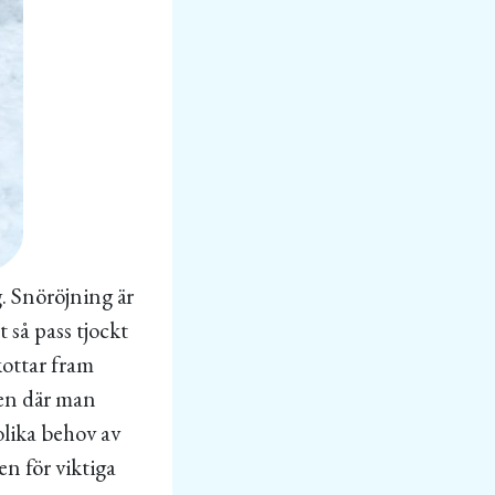
g. Snöröjning är
 så pass tjockt
kottar fram
len där man
olika behov av
n för viktiga