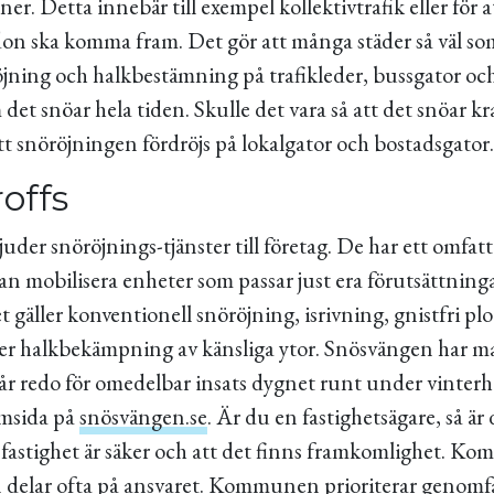
er. Detta innebär till exempel kollektivtrafik eller för a
don ska komma fram. Det gör att många städer så väl 
röjning och halkbestämning på trafikleder, bussgator oc
et snöar hela tiden. Skulle det vara så att det snöar kr
att snöröjningen fördröjs på lokalgator och bostadsgator.
roffs
der snöröjnings-tjänster till företag. De har ett omfat
an mobilisera enheter som passar just era förutsättninga
t gäller konventionell snöröjning, isrivning, gnistfri pl
ler halkbekämpning av känsliga ytor. Snösvängen har m
r redo för omedelbar insats dygnet runt under vinterh
emsida på
snösvängen.se
. Är du en fastighetsägare, så är 
din fastighet är säker och att det finns framkomlighet. 
n delar ofta på ansvaret. Kommunen prioriterar genomfa