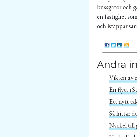
bussgator och g
en fastighet som
och istappar sam
Andra i
Vikten av e
En flytt i 
Ett nytt ta
Så hittar d
Nyckel till