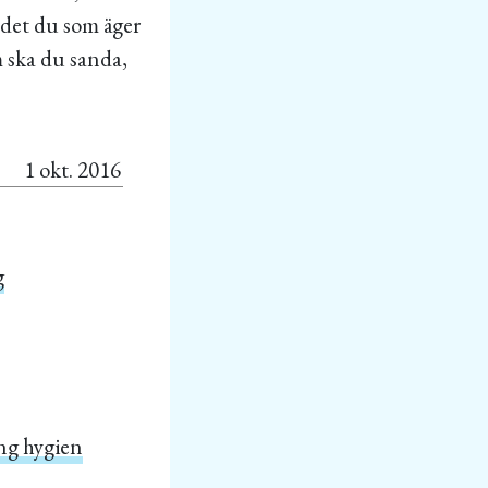
 det du som äger
m ska du sanda,
1 okt. 2016
g
ing hygien