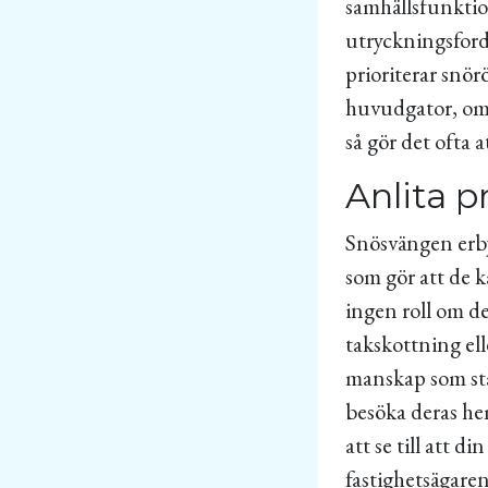
samhällsfunktion
utryckningsfor
prioriterar snö
huvudgator, om d
så gör det ofta 
Anlita p
Snösvängen erbju
som gör att de k
ingen roll om de
takskottning el
manskap som stå
besöka deras h
att se till att 
fastighetsägare