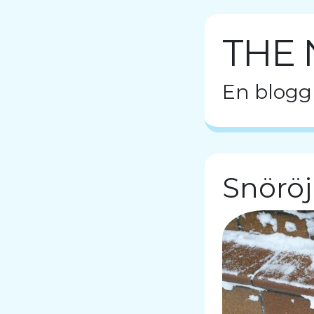
THE 
En blogg
Snörö