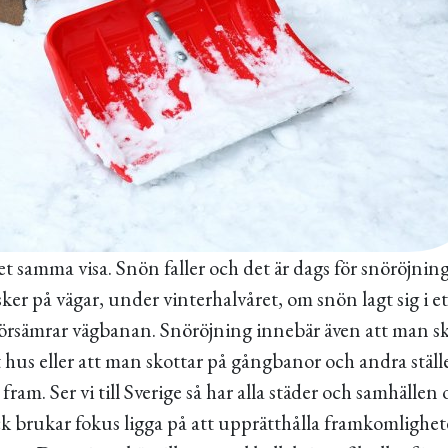
det samma visa. Snön faller och det är dags för snöröjnin
ker på vägar, under vinterhalvåret, om snön lagt sig i ett
t försämrar vägbanan. Snöröjning innebär även att man s
t hus eller att man skottar på gångbanor och andra stäl
am. Ser vi till Sverige så har alla städer och samhällen 
k brukar fokus ligga på att upprätthålla framkomlighete