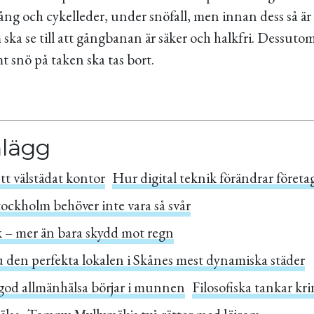
ång och cykelleder, under snöfall, men innan dess så är
 ska se till att gångbanan är säker och halkfri. Dessuto
t snö på taken ska tas bort.
nlägg
tt välstädat kontor
Hur digital teknik förändrar företa
Stockholm behöver inte vara så svår
k – mer än bara skydd mot regn
u den perfekta lokalen i Skånes mest dynamiska städer
 god allmänhälsa börjar i munnen
Filosofiska tankar kr