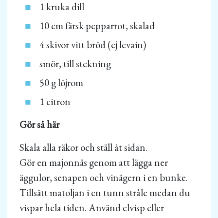
1 kruka dill
10 cm färsk pepparrot, skalad
4 skivor vitt bröd (ej levain)
smör, till stekning
50 g löjrom
1 citron
Gör så här
Skala alla räkor och ställ åt sidan.
Gör en majonnäs genom att lägga ner
äggulor, senapen och vinägern i en bunke.
Tillsätt matoljan i en tunn stråle medan du
vispar hela tiden. Använd elvisp eller