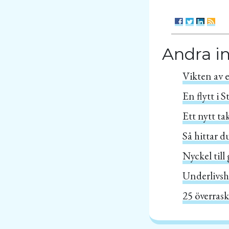
Andra i
Vikten av e
En flytt i 
Ett nytt ta
Så hittar d
Nyckel till
Underlivsh
25 överrask