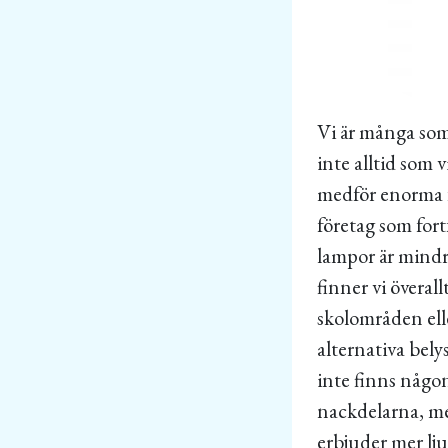
Vi är många som
inte alltid som 
medför enorma f
företag som for
lampor är mindr
finner vi överal
skolområden elle
alternativa bel
inte finns någon
nackdelarna, men
erbjuder mer lju