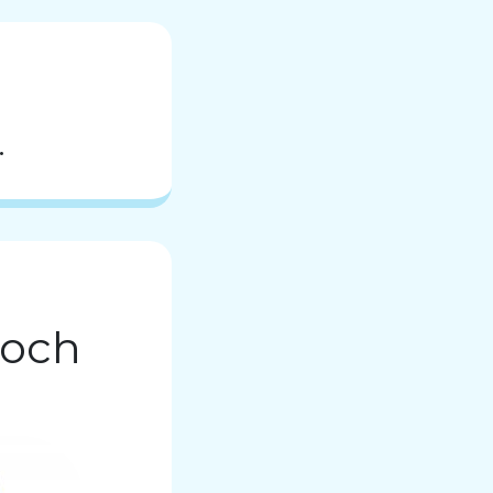
.
 och