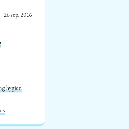
26 sep. 2016
g
ing hygien
jus