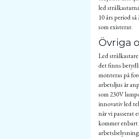
led strålkastar
10 års period så
som existerar.
Övriga o
Led strålkastar
det finns betydl
monteras på for
arbetsljus är an
som 230V lamporn
innovativ led tek
när vi passerat e
kommer enbart at
arbetsbelysning 