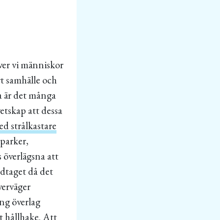
ver vi människor
rt samhälle och
a är det många
etskap att dessa
ed strålkastare
 parker,
 överlägsna att
dtaget då det
verväger
ing överlag
st hållhake. Att