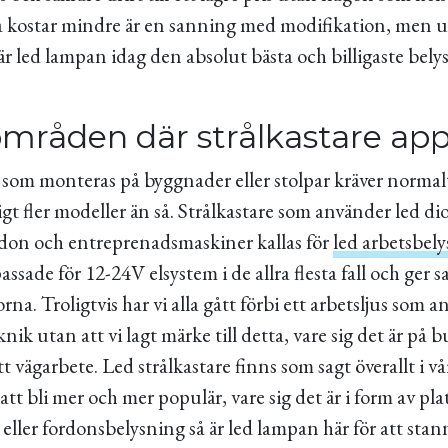
na kostar mindre är en sanning med modifikation, men u
 är led lampan idag den absolut bästa och billigaste be
mråden där strålkastare app
e som monteras på byggnader eller stolpar kräver normal
igt fler modeller än så. Strålkastare som använder led d
don och entreprenadsmaskiner kallas för
led arbetsbel
passade för 12-24V elsystem i de allra flesta fall och ger
a. Troligtvis har vi alla gått förbi ett arbetsljus som 
nik utan att vi lagt märke till detta, vare sig det är på b
tt vägarbete. Led strålkastare finns som sagt överallt i v
t bli mer och mer populär, vare sig det är i form av pla
eller fordonsbelysning så är led lampan här för att stan