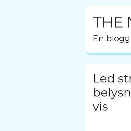
THE 
En blogg
Led st
belysn
vis