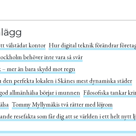
nlägg
tt välstädat kontor
Hur digital teknik förändrar företa
Stockholm behöver inte vara så svår
k – mer än bara skydd mot regn
u den perfekta lokalen i Skånes mest dynamiska städer
 god allmänhälsa börjar i munnen
Filosofiska tankar kr
älsa
Tommy Myllymäkis två rätter med löjrom
ande resefakta som får dig att se världen i ett helt nytt l