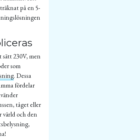
träknat på en 5-
lysningslösningen
liceras
t sätt 230V, men
ioder som
ysning
. Dessa
 samma fördelar
använder
ussen, tåget eller
år värld och den
tsbelysning,
na!