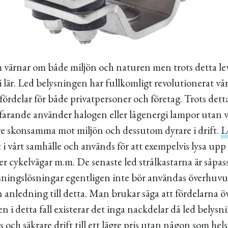
 värnar om både miljön och naturen men trots detta le
vi lär. Led belysningen har fullkomligt revolutionerat vå
ördelar för både privatpersoner och företag. Trots dett
tfarande använder halogen eller lågenergi lampor utan v
e skonsamma mot miljön och dessutom dyrare i drift.
L
lt i vårt samhälle och används för att exempelvis lysa upp
r cykelvägar m.m. De senaste led strålkastarna är såpass
ysningslösningar egentligen inte bör användas överhuvu
 anledning till detta. Man brukar säga att fördelarna ö
 i detta fall existerar det inga nackdelar då led belysn
s och säkrare drift till ett lägre pris utan någon som hel