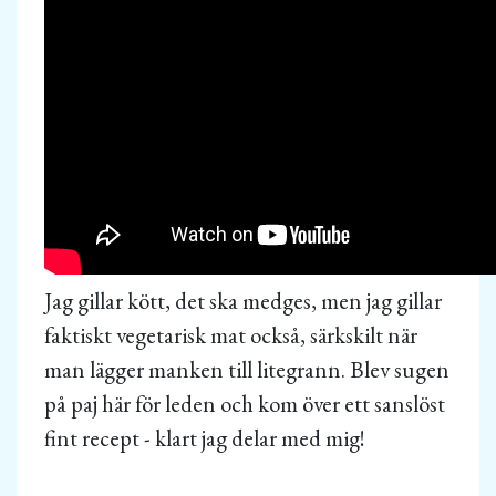
Jag gillar kött, det ska medges, men jag gillar
faktiskt vegetarisk mat också, särkskilt när
man lägger manken till litegrann. Blev sugen
på paj här för leden och kom över ett sanslöst
fint recept - klart jag delar med mig!