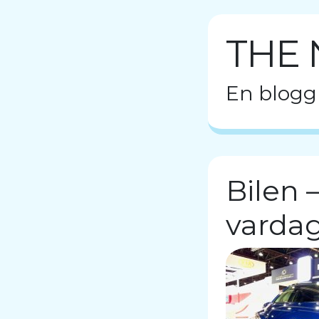
THE 
En blogg
Bilen –
varda