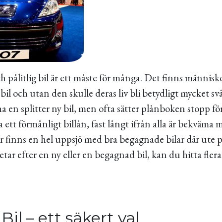
h pålitlig bil är ett måste för många. Det finns människ
bil och utan den skulle deras liv bli betydligt mycket svå
 ha en splitter ny bil, men ofta sätter plånboken stopp för
 ett förmånligt billån, fast långt ifrån alla är bekväma me
är finns en hel uppsjö med bra begagnade bilar där ute
tar efter en ny eller en begagnad bil, kan du hitta flera
Bil – ett säkert val