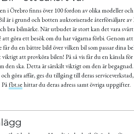
gen i Örebro finns över 100 fordon av olika modeller och
il är i grund och botten auktoriserade återförsäljare av
och bra bilmärke. När utbudet är stort kan det vara svårt 
é att göra ett besök om du har vägarna förbi. Genom att
e får du en bättre bild över vilken bil som passar dina be
viktigt att provköra bilen! På så vis får du en känsla för
om den ska. Detta är särskilt viktigt om den är begagna
ill och göra affär, ges du tillgång till deras serviceverksta
. På
fbt.se
hittar du deras adress samt övriga uppgifter.
nlägg