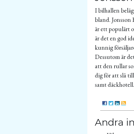
I bilhallen belä
bland. Jonsson B
är ett populärt 
är det en god id
kunnig försäljar
Dessutom är det 
att den rullar s
dig för att slå t
samt däckhotell
Andra i