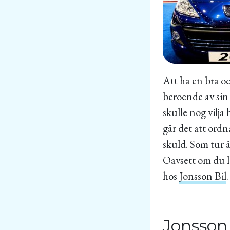
Att ha en bra oc
beroende av sin 
skulle nog vilja
går det att ordna
skuld. Som tur 
Oavsett om du le
hos
Jonsson Bil
.
Jonsson 